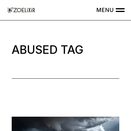
Skip
to
the
content
ABUSED TAG