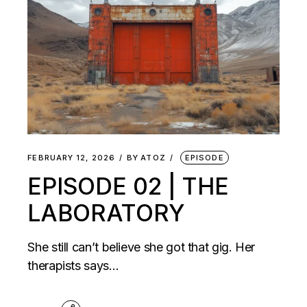
FEBRUARY 12, 2026
BY
ATOZ
EPISODE
EPISODE 02 | THE
LABORATORY
She still can’t believe she got that gig. Her
therapists says…