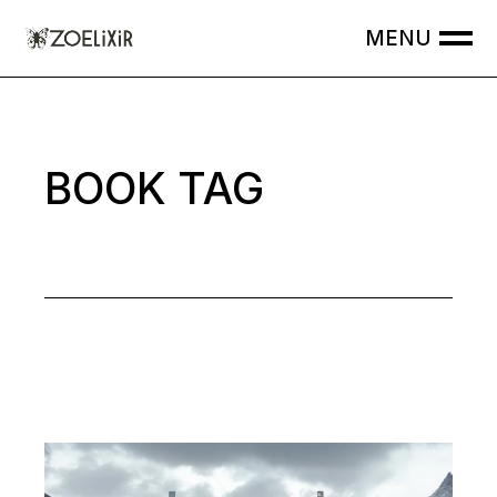
Skip
to
the
content
BOOK TAG