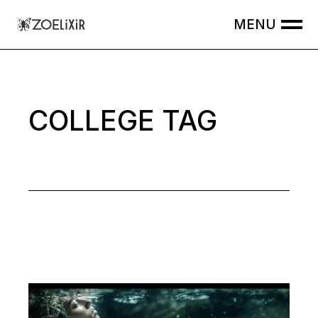
Skip
to
the
content
COLLEGE TAG