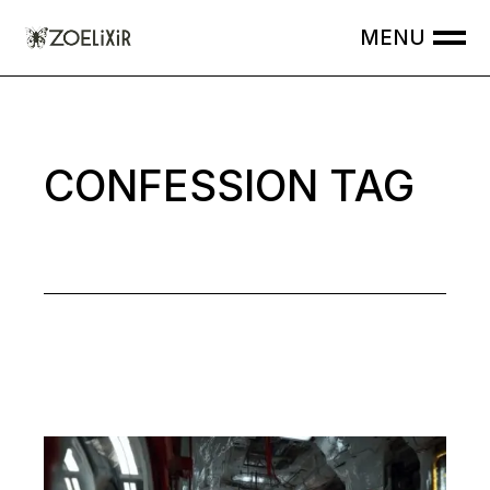
Skip
to
the
content
CONFESSION TAG