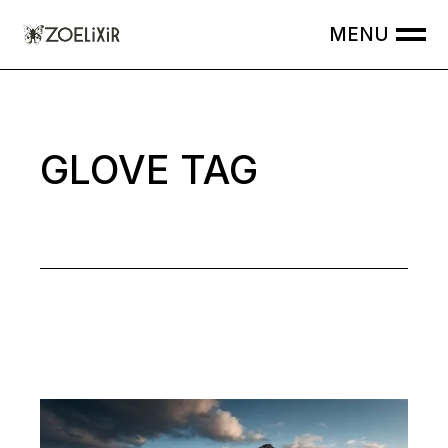
Skip
to
the
content
GLOVE TAG