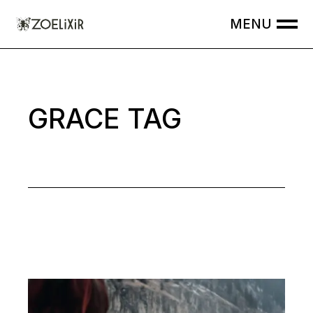
Skip
to
the
content
GRACE TAG