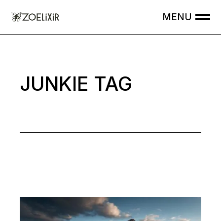
Skip
to
the
content
JUNKIE TAG