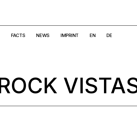
FACTS
NEWS
IMPRINT
EN
DE
e
Creators
Magazine
DSGVO
Crisis Hotlines/Pages
Search
Cookie-Richtlinie (EU)
ROCK VISTA
aland
Disclaimer
AGB
rk
Get in Touch
Widerrufsbelehrung