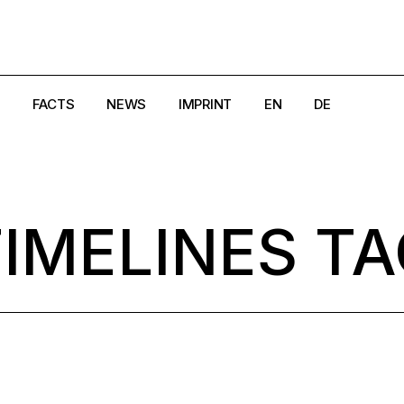
FACTS
NEWS
IMPRINT
EN
DE
e
Creators
Magazine
DSGVO
Crisis Hotlines/Pages
Search
Cookie-Richtlinie (EU)
IMELINES T
aland
Disclaimer
AGB
rk
Get in Touch
Widerrufsbelehrung