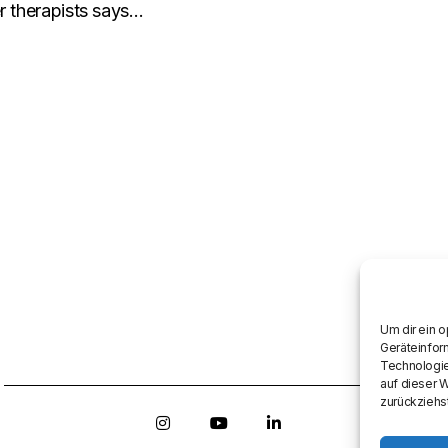
er therapists says…
Um dir ein 
Geräteinfor
Technologie
auf dieser 
zurückziehs