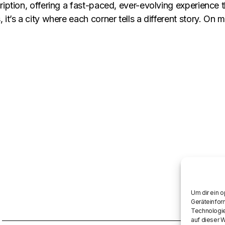
ription, offering a fast-paced, ever-evolving experience t
t’s a city where each corner tells a different story. On my 
Um dir ein 
Geräteinfor
Technologie
auf dieser 