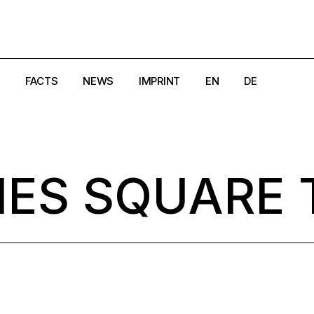
FACTS
NEWS
IMPRINT
EN
DE
e
Creators
Magazine
DSGVO
Crisis Hotlines/Pages
Search
Cookie-Richtlinie (EU)
MES SQUARE 
aland
Disclaimer
AGB
rk
Get in Touch
Widerrufsbelehrung