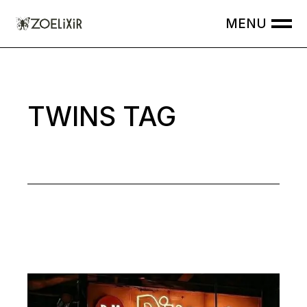
Skip
to
the
content
TWINS TAG