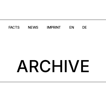
FACTS
NEWS
IMPRINT
EN
DE
e
Creators
Magazine
DSGVO
Crisis Hotlines/Pages
Search
Cookie-Richtlinie (EU)
ARCHIVE
aland
Disclaimer
AGB
rk
Get in Touch
Widerrufsbelehrung