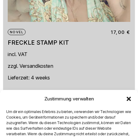
17,00
€
NOVEL
FRECKLE STAMP KIT
This
incl. VAT
product
has
multiple
zzgl.
Versandkosten
variants.
The
Lieferzeit:
4 weeks
options
may
be
chosen
Zustimmung verwalten
on
the
Um dir ein optimales Erlebnis zu bieten, verwenden wir Technologien wie
product
Cookies, um Geräteinformationen zu speichern und/oder darauf
page
zuzugreifen. Wenn du diesen Technologien zustimmst, können wir Daten
wie das Surfverhalten oder eindeutige IDs auf dieser Website
verarbeiten. Wenn du deine Zustimmung nicht erteilst oder zurückziehst,