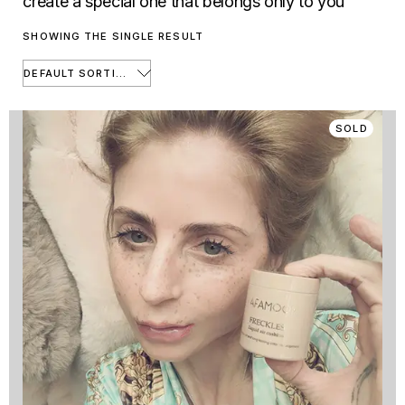
create a special one that belongs only to you
SHOWING THE SINGLE RESULT
DEFAULT SORTING
SOLD