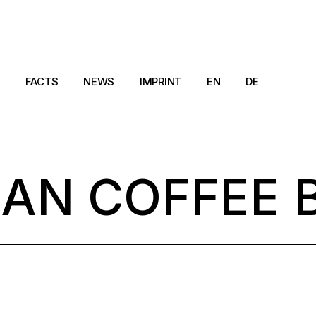
FACTS
NEWS
IMPRINT
EN
DE
e
Creators
Magazine
DSGVO
Crisis Hotlines/Pages
Search
Cookie-Richtlinie (EU)
SAN COFFEE 
aland
Disclaimer
AGB
rk
Get in Touch
Widerrufsbelehrung