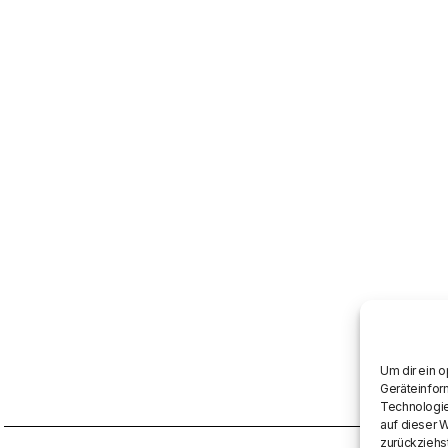
Um dir ein 
Geräteinfor
Technologie
auf dieser 
zurückziehs