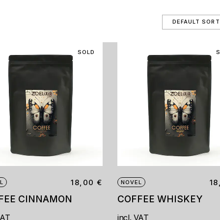
SOLD
18,00
€
1
L
NOVEL
FEE CINNAMON
COFFEE WHISKEY
VAT
incl. VAT