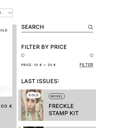
DEFAULT SORTING
Search
for:
SOLD
FILTER BY PRICE
FILTER
Min
Max
PRICE:
10 €
—
20 €
price
price
LAST ISSUES:
SOLD
NOVEL
FRECKLE
8,00
€
STAMP KIT
This
product