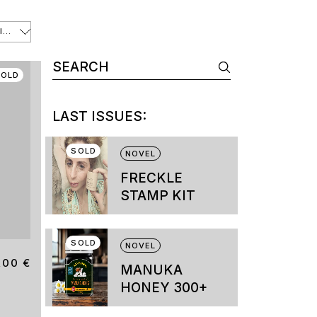
DEFAULT SORTING
Search
for:
SOLD
LAST ISSUES:
SOLD
NOVEL
FRECKLE
STAMP KIT
This
product
has
SOLD
multiple
NOVEL
variants.
,00
€
MANUKA
The
options
HONEY 300+
may
be