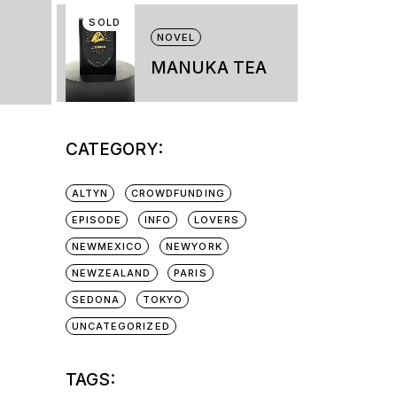
chosen
SOLD
on
NOVEL
the
product
MANUKA TEA
page
CATEGORY:
ALTYN
CROWDFUNDING
EPISODE
INFO
LOVERS
NEWMEXICO
NEWYORK
NEWZEALAND
PARIS
SEDONA
TOKYO
UNCATEGORIZED
TAGS: