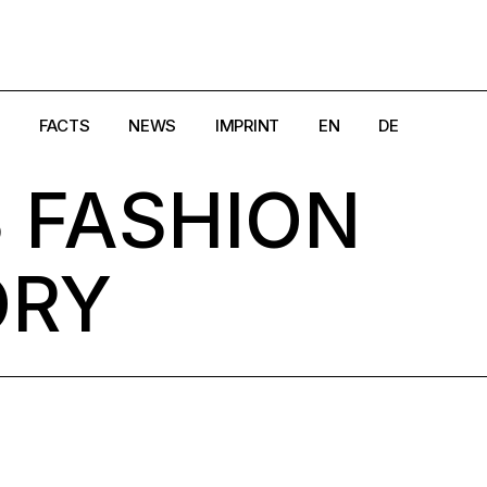
FACTS
NEWS
IMPRINT
EN
DE
 FASHION
e
Creators
Magazine
DSGVO
Crisis Hotlines/Pages
Search
Cookie-Richtlinie (EU)
ORY
aland
Disclaimer
AGB
rk
Get in Touch
Widerrufsbelehrung