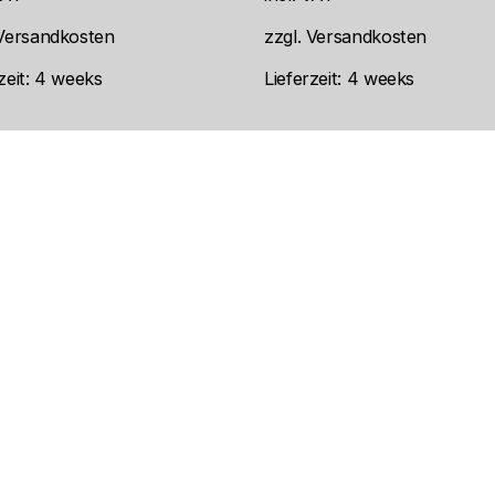
Versandkosten
zzgl.
Versandkosten
zeit:
4 weeks
Lieferzeit:
4 weeks