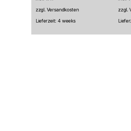
zzgl.
Versandkosten
zzgl.
Lieferzeit:
4 weeks
Liefer