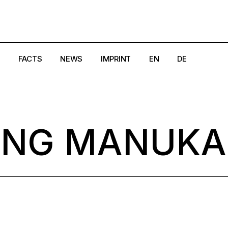
FACTS
NEWS
IMPRINT
EN
DE
e
Creators
Magazine
DSGVO
Crisis Hotlines/Pages
Search
Cookie-Richtlinie (EU)
ING MANUKA
aland
Disclaimer
AGB
rk
Get in Touch
Widerrufsbelehrung