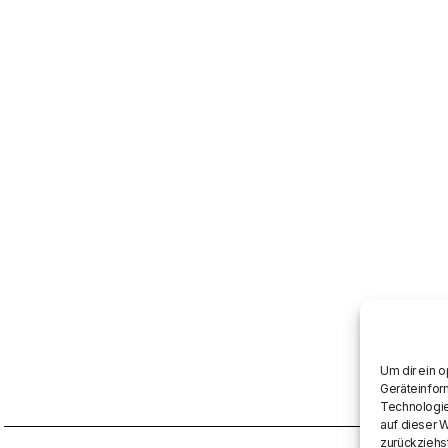
Um dir ein 
Geräteinfor
Technologie
auf dieser 
zurückziehs