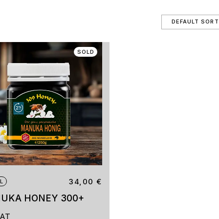
SOLD
34,00
€
L
UKA HONEY 300+
VAT