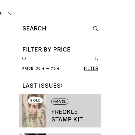
DEFAULT SORTING
Search
for:
FILTER BY PRICE
FILTER
Min
Max
PRICE:
30 €
—
70 €
price
price
LAST ISSUES:
SOLD
NOVEL
FRECKLE
STAMP KIT
This
product